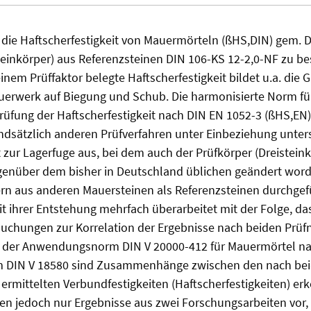
 die Haftscherfestigkeit von Mauermörteln (ßHS,DIN) gem. 
einkörper) aus Referenzsteinen DIN 106-KS 12-2,0-NF zu b
inem Prüffaktor belegte Haftscherfestigkeit bildet u.a. die 
rwerk auf Biegung und Schub. Die harmonisierte Norm fü
Prüfung der Haftscherfestigkeit nach DIN EN 1052-3 (ßHS,EN
ndsätzlich anderen Prüfverfahren unter Einbeziehung unter
 zur Lagerfuge aus, bei dem auch der Prüfkörper (Dreisteink
genüber dem bisher in Deutschland üblichen geändert worde
rn aus anderen Mauersteinen als Referenzsteinen durchgef
t ihrer Entstehung mehrfach überarbeitet mit der Folge, da
suchungen zur Korrelation der Ergebnisse nach beiden Prü
n der Anwendungsnorm DIN V 20000-412 für Mauermörtel na
rm DIN V 18580 sind Zusammenhänge zwischen den nach be
mittelten Verbundfestigkeiten (Haftscherfestigkeiten) erk
en jedoch nur Ergebnisse aus zwei Forschungsarbeiten vor, d