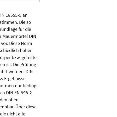
DIN 18555-5 an
estimmen. Die so
Grundlage für die
r Mauermörtel DIN
) vor. Diese Norm
schiedlich hoher
örper bzw. geteilter
n ist. Die Prüfung
ührt werden. DIN
ss Ergebnisse
fnormen nur bedingt
ch DIN EN 998-2
iden oben
ennbar. Über diese
ie nicht alle