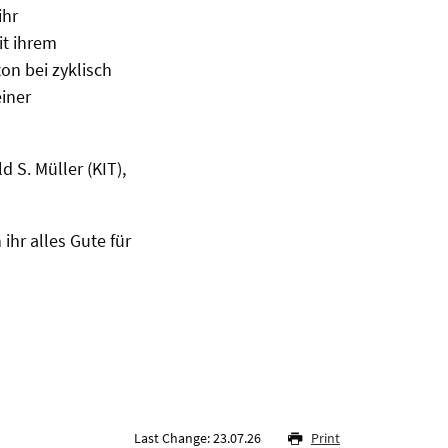
ihr
it ihrem
n bei zyklisch
iner
 S. Müller (KIT),
hr alles Gute für
Last Change: 23.07.26
Print