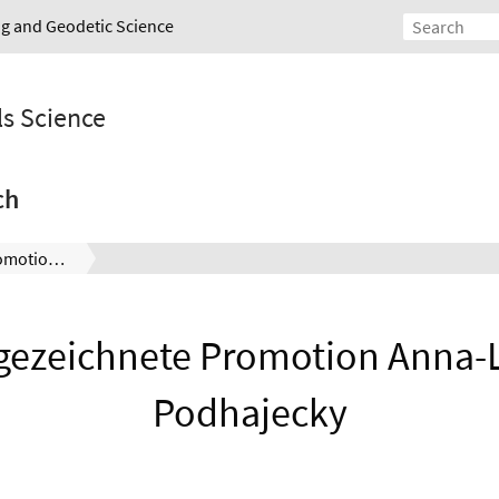
ing and Geodetic Science
ls Science
ch
Ausgezeichnete Promotion Anna-Lena Podhajecky
gezeichnete Promotion Anna-
Podhajecky