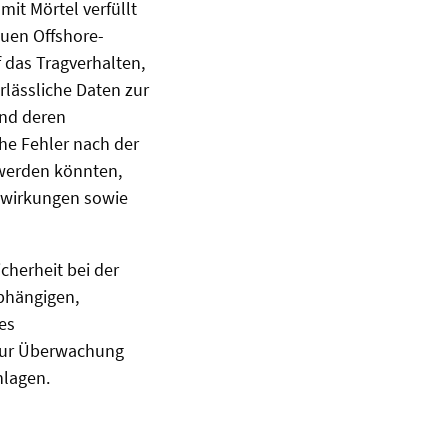
it Mörtel verfüllt
auen Offshore-
 das Tragverhalten,
rlässliche Daten zur
ind deren
he Fehler nach der
 werden könnten,
uswirkungen sowie
cherheit bei der
abhängigen,
es
 zur Überwachung
hlagen.