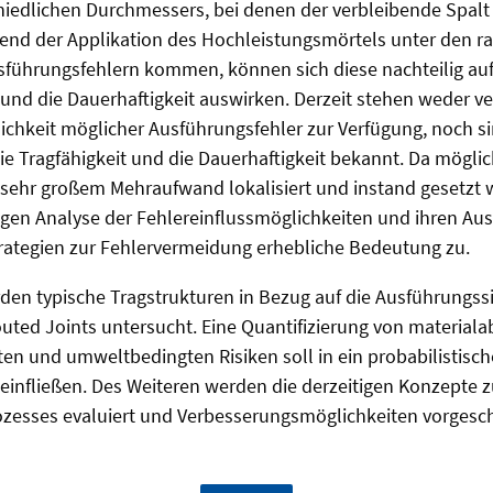
iedlichen Durchmessers, bei denen der verbleibende Spalt m
rend der Applikation des Hochleistungsmörtels unter den r
führungsfehlern kommen, können sich diese nachteilig auf
 und die Dauerhaftigkeit auswirken. Derzeit stehen weder ve
lichkeit möglicher Ausführungsfehler zur Verfügung, noch s
e Tragfähigkeit und die Dauerhaftigkeit bekannt. Da möglic
t sehr großem Mehraufwand lokalisiert und instand gesetzt
igen Analyse der Fehlereinflussmöglichkeiten und ihren A
rategien zur Fehlervermeidung erhebliche Bedeutung zu.
rden typische Tragstrukturen in Bezug auf die Ausführungssi
uted Joints untersucht. Eine Quantifizierung von material
n und umweltbedingten Risiken soll in ein probabilistisch
 einfließen. Des Weiteren werden die derzeitigen Konzepte
zesses evaluiert und Verbesserungsmöglichkeiten vorgesc