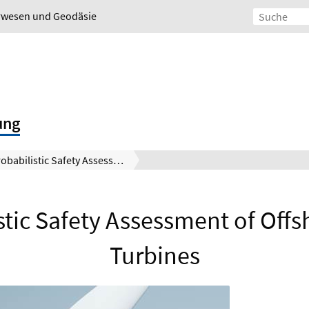
urwesen und Geodäsie
ung
Probabilistic Safety Assessment of Offshore Wind Turbines
stic Safety Assessment of Off
Turbines