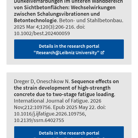
Dunkelverfärbungen im unteren Wandbereich
von Sichtbetonflächen:
Wechselwirkungen
zwischen Schalungsvibrationen und
Betontechnologie
.
Beton- und Stahlbetonbau
.
2025 Mar 4;120(3):206-216. doi:
10.1002/best.202400059
Details in the research portal
"Research@Leibniz University"
Dreger D
, Oneschkow N
.
Sequence effects on
the strain development of high-strength
concrete due to two-stage fatigue loading
.
International Journal of Fatigue
. 2026
Nov;212:109756. Epub 2025 May 22. doi:
10.1016/j.ijfatigue.2026.109756,
10.2139/ssrn.6402755
Details in the research portal