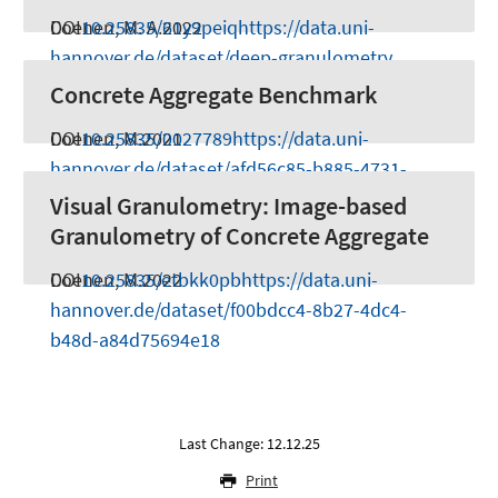
Coenen, M. A.
DOI
10.25835/61y9peiq
2022
https://data.uni-
hannover.de/dataset/deep-granulometry
Concrete Aggregate Benchmark
Coenen, M.
DOI
10.25835/0027789
2021
https://data.uni-
hannover.de/dataset/afd56c85-b885-4731-
af17-258838c6d728
Visual Granulometry: Image-based
Granulometry of Concrete Aggregate
Coenen, M.
DOI
10.25835/etbkk0pb
2022
https://data.uni-
hannover.de/dataset/f00bdcc4-8b27-4dc4-
b48d-a84d75694e18
Last Change: 12.12.25
Print