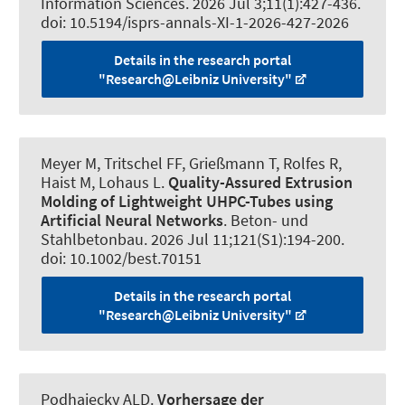
Information Sciences
. 2026 Jul 3;11(1):427-436.
doi: 10.5194/isprs-annals-XI-1-2026-427-2026
Details in the research portal
"Research@Leibniz University"
Meyer M
, Tritschel FF
, Grießmann T
, Rolfes R
,
Haist M
, Lohaus L.
Quality-Assured Extrusion
Molding of Lightweight UHPC-Tubes using
Artificial Neural Networks
.
Beton- und
Stahlbetonbau
. 2026 Jul 11;121(S1):194-200.
doi: 10.1002/best.70151
Details in the research portal
"Research@Leibniz University"
Podhajecky ALD
.
Vorhersage der