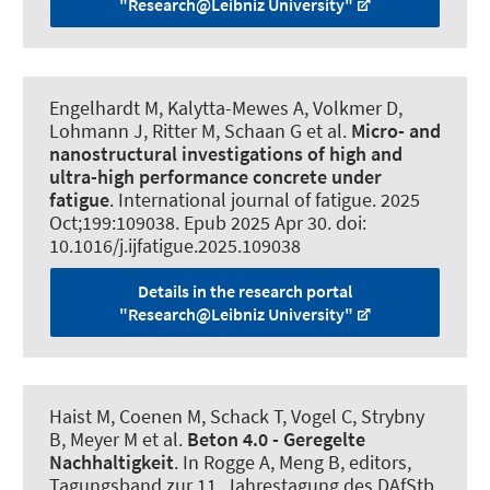
"Research@Leibniz University"
Engelhardt M, Kalytta-Mewes A, Volkmer D,
Lohmann J, Ritter M, Schaan G et al.
Micro- and
nanostructural investigations of high and
ultra-high performance concrete under
fatigue
.
International journal of fatigue
. 2025
Oct;199:109038. Epub 2025 Apr 30. doi:
10.1016/j.ijfatigue.2025.109038
Details in the research portal
"Research@Leibniz University"
Haist M
, Coenen M
, Schack T
, Vogel C, Strybny
B, Meyer M et al.
Beton 4.0 - Geregelte
Nachhaltigkeit
. In Rogge A, Meng B, editors,
Tagungsband zur 11. Jahrestagung des DAfStb