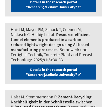
Details in the research portal
"Research@Leibniz University"
Haist M
, Mayer PM
, Schack T
, Coenen M
,
Niklasch C, Helbig I et al.
Resource-efficient
tunnel elements produced in a carbon-
reduced lightweight design using Al-based
manufacturing processes
.
Betonwerk und
Fertigteil-Technik/Concrete Plant and Precast
Technology
. 2025;91(8):30-33.
Details in the research portal
"Research@Leibniz University"
Haist M
, Stemmermann P.
Zement-Recycling:
Nachhaltigkeit in der Schnittstelle zwischen
Klima- und Ressourcenschutz
.
Betonwerk und