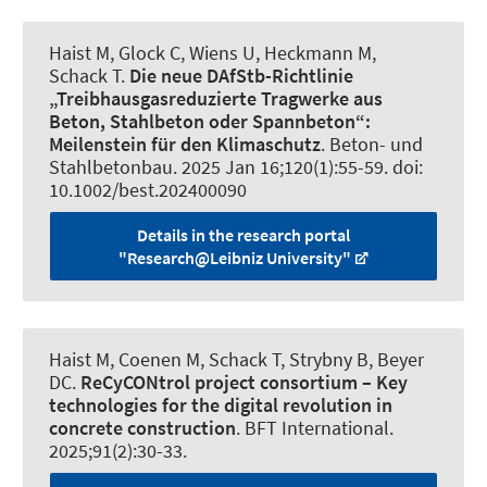
Haist M
, Glock C, Wiens U, Heckmann M
,
Schack T
.
Die neue DAfStb-Richtlinie
„Treibhausgasreduzierte Tragwerke aus
Beton, Stahlbeton oder Spannbeton“:
Meilenstein für den Klimaschutz
.
Beton- und
Stahlbetonbau
. 2025 Jan 16;120(1):55-59. doi:
10.1002/best.202400090
Details in the research portal
"Research@Leibniz University"
Haist M
, Coenen M
, Schack T
, Strybny B, Beyer
DC.
ReCyCONtrol project consortium – Key
technologies for the digital revolution in
concrete construction
.
BFT International
.
2025;91(2):30-33.